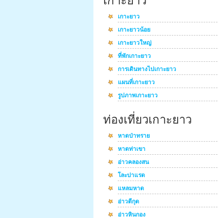
เกาะยาว
เกาะยาว
เกาะยาวน้อย
เกาะยาวใหญ่
ที่พักเกาะยาว
การเดินทางไปเกาะยาว
แผนที่เกาะยาว
รูปภาพเกาะยาว
ท่องเที่ยวเกาะยาว
หาดป่าทราย
หาดท่าเขา
อ่าวคลองสน
โละปาแรด
แหลมหาด
อ่าวตีกุด
อ่าวหินกอง