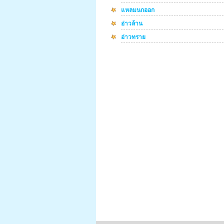
แหลมนกออก
อ่าวล้าน
อ่าวทราย