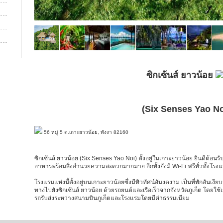
ซิกเซ้นส์ ยาวน้อย
(Six Senses Yao No
56 หมู่ 5 ต.เกาะยาวน้อย, พังงา 82160
ซิกเซ้นส์ ยาวน้อย (Six Senses Yao Noi) ตั้งอยู่ในเกาะยาวน้อย ยินดีต้อนร
อาหารพร้อมสิ่งอำนวยความสะดวกมากมาย อีกทั้งยังมี Wi-Fi ฟรีทั่วทั้งโรง
โรงแรมแห่งนี้ตั้งอยู่บนเกาะยาวน้อยซึ่งมีทิวทัศน์อันงดงาม เป็นที่พักอันเงี
ทางไปยังซิกเซ้นส์ ยาวน้อย ด้วยรถยนต์และเรือเร็วจากจังหวัดภูเก็ต โดยใช้
รถรับส่งระหว่างสนามบินภูเก็ตและโรงแรมโดยมีค่าธรรมเนียม